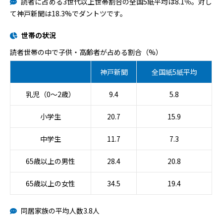
読者に占める3世代以上世帯割合の全国5紙平均は8.1％。対し
て神戸新聞は18.3%でダントツです。
世帯の状況
読者世帯の中で子供・高齢者が占める割合（%）
神戸新聞
全国紙5紙平均
乳児（0～2歳）
9.4
5.8
小学生
20.7
15.9
中学生
11.7
7.3
65歳以上の男性
28.4
20.8
65歳以上の女性
34.5
19.4
同居家族の平均人数3.8人