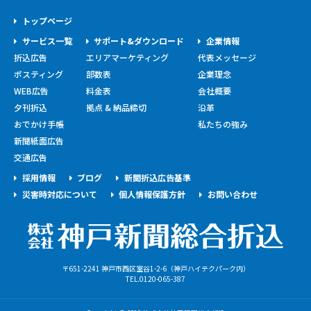
トップページ
サービス一覧
サポート&ダウンロード
企業情報
折込広告
エリアマーケティング
代表メッセージ
ポスティング
部数表
企業理念
WEB広告
料金表
会社概要
夕刊折込
拠点 & 納品締切
沿革
おでかけ手帳
私たちの強み
新聞紙面広告
交通広告
採用情報
ブログ
新聞折込広告基準
災害時対応について
個人情報保護方針
お問い合わせ
〒651-2241 神戸市西区室谷1-2-6（神戸ハイテクパーク内）
TEL.0120-065-387