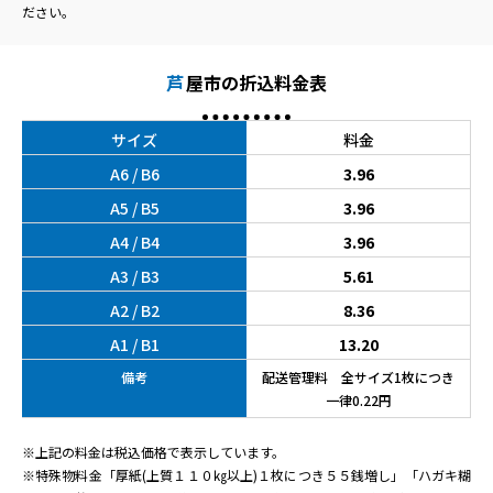
ださい。
芦
屋市の折込料金表
サイズ
料金
A6 / B6
3.96
A5 / B5
3.96
A4 / B4
3.96
A3 / B3
5.61
A2 / B2
8.36
A1 / B1
13.20
備考
配送管理料 全サイズ1枚につき
一律0.22円
※上記の料金は税込価格で表示しています。
※特殊物料金「厚紙(上質１１０㎏以上)１枚につき５５銭増し」「ハガキ糊